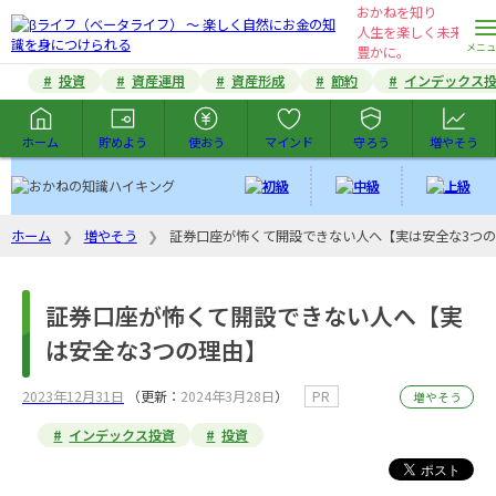
おかねを知り
人生を楽しく未来を
豊かに。
投資
資産運用
資産形成
節約
インデックス
ホーム
貯めよう
使おう
マインド
守ろう
増やそう
ホーム
増やそう
証券口座が怖くて開設できない人へ【実は安全な3つ
証券口座が怖くて開設できない人へ【実
は安全な3つの理由】
2023年12月31日
（更新：
2024年3月28日
）
PR
増やそう
インデックス投資
投資