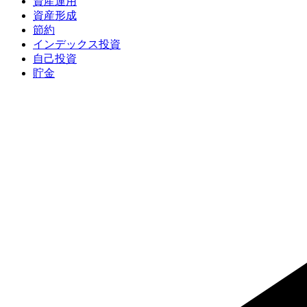
資産運用
資産形成
節約
インデックス投資
自己投資
貯金