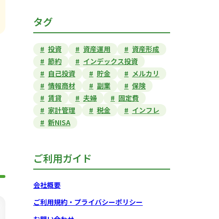
タグ
投資
資産運用
資産形成
。
節約
インデックス投資
自己投資
貯金
メルカリ
情報商材
副業
保険
賃貸
夫婦
固定費
家計管理
税金
インフレ
新NISA
ご利用ガイド
会社概要
ご利用規約・プライバシーポリシー