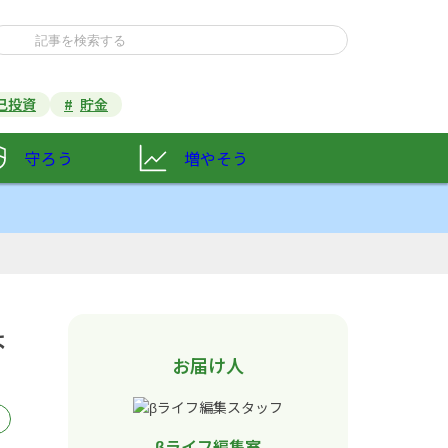
己投資
貯金
守ろう
増やそう
よ
お届け人
βライフ編集室