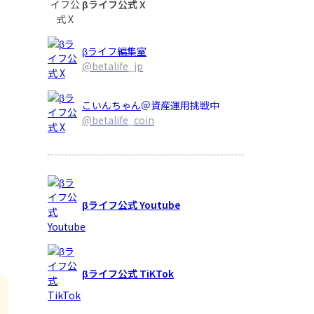
βライフ公式 X
βライフ編集室
く
@betalife_jp
こいんちゃん
＠資産運用挑戦中
@betalife_coin
」
βライフ公式 Youtube
βライフ公式 TiKTok