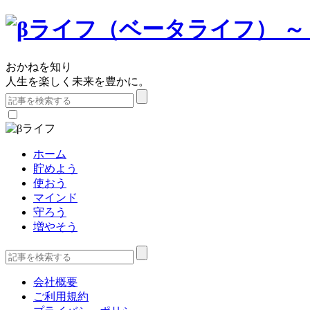
おかねを知り
人生を楽しく未来を豊かに。
ホーム
貯めよう
使おう
マインド
守ろう
増やそう
会社概要
ご利用規約