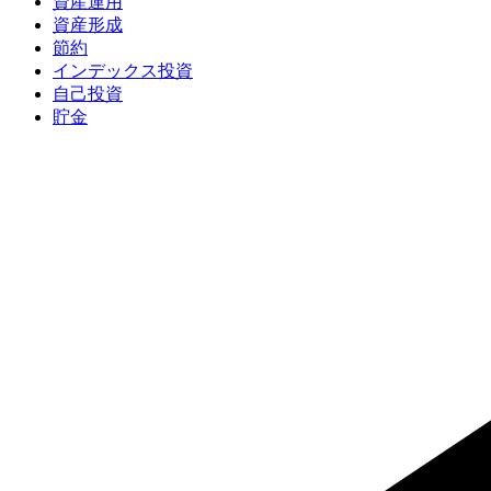
資産運用
資産形成
節約
インデックス投資
自己投資
貯金