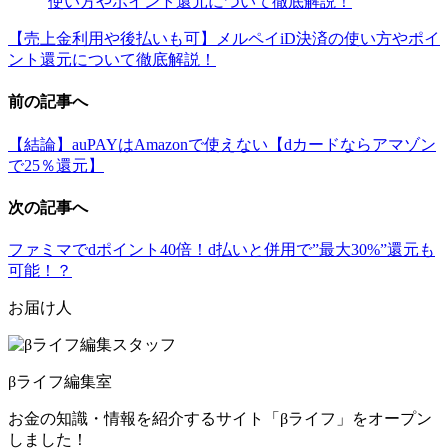
【売上金利用や後払いも可】メルペイiD決済の使い方やポイ
ント還元について徹底解説！
前の記事へ
【結論】auPAYはAmazonで使えない【dカードならアマゾン
で25％還元】
次の記事へ
ファミマでdポイント40倍！d払いと併用で”最大30%”還元も
可能！？
お届け人
βライフ編集室
お金の知識・情報を紹介するサイト「βライフ」をオープン
しました！