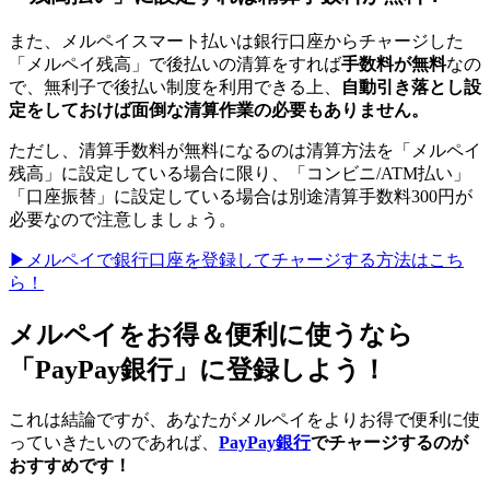
また、メルペイスマート払いは銀行口座からチャージした
「メルペイ残高」で後払いの清算をすれば
手数料が無料
なの
で、無利子で後払い制度を利用できる上、
自動引き落とし設
定をしておけば面倒な清算作業の必要もありません。
ただし、清算手数料が無料になるのは清算方法を「メルペイ
残高」に設定している場合に限り、「コンビニ/ATM払い」
「口座振替」に設定している場合は別途清算手数料300円が
必要なので注意しましょう。
▶︎メルペイで銀行口座を登録してチャージする方法はこち
ら！
メルペイをお得＆便利に使うなら
「PayPay銀行」に登録しよう！
これは結論ですが、あなたがメルペイをよりお得で便利に使
っていきたいのであれば、
PayPay銀行
でチャージするのが
おすすめです！