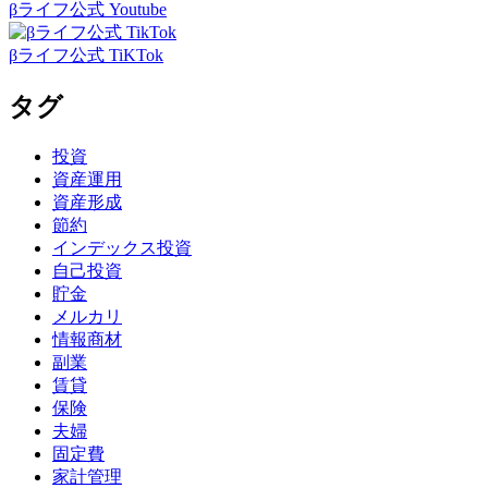
βライフ公式 Youtube
βライフ公式 TiKTok
タグ
投資
資産運用
資産形成
節約
インデックス投資
自己投資
貯金
メルカリ
情報商材
副業
賃貸
保険
夫婦
固定費
家計管理