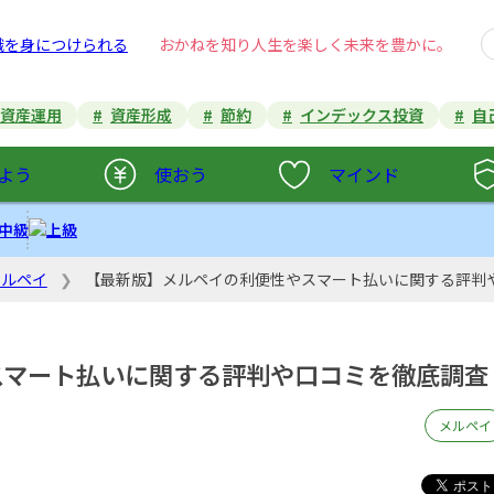
おかねを知り
人生を楽しく未来を豊かに。
資産運用
資産形成
節約
インデックス投資
自
よう
使おう
マインド
メルペイ
【最新版】メルペイの利便性やスマート払いに関する評判
スマート払いに関する評判や口コミを徹底調査
メルペイ