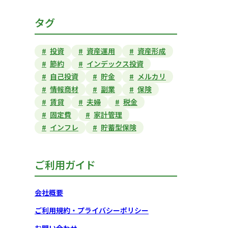
タグ
投資
資産運用
資産形成
節約
インデックス投資
自己投資
貯金
メルカリ
情報商材
副業
保険
賃貸
夫婦
税金
固定費
家計管理
インフレ
貯蓄型保険
ご利用ガイド
会社概要
ご利用規約・プライバシーポリシー