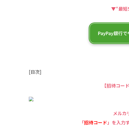
▼“最短
PayPay銀行で
[目次]
【招待コード
メルカ
「
招待コード
」を入力すれ