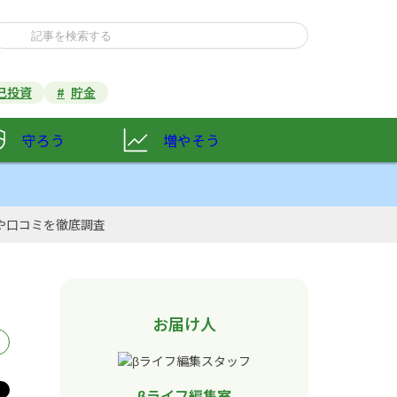
己投資
貯金
守ろう
増やそう
や口コミを徹底調査
お届け人
βライフ編集室