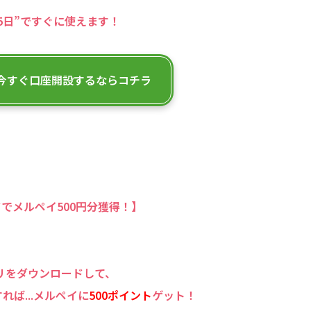
5日”ですぐに使えます！
今すぐ口座開設するならコチラ
でメルペイ500円分獲得！】
リをダウンロードして、
ば...
メルペイに
500ポイント
ゲット！