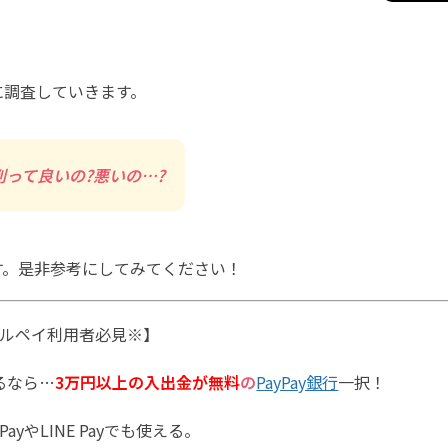
に調査していきます。
って良いの?悪いの…?
す。是非参考にしてみてください！
ルペイ利用者必見※】
るなら…
3万円以上の入出金が無料
の
PayPay銀行
一択！
PayやLINE Payでも使える。