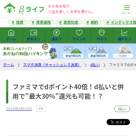
おかねを知り
人生を楽しく未来を豊かに。
投資
資産運用
資産形成
節約
インデックス
ホーム
貯めよう
使おう
マインド
守ろう
増やそう
ホーム
スマホ決済（キャッシュレス決済）
d払い
ファミマでdポイ
ファミマでdポイント40倍！d払いと併
用で”最大30%”還元も可能！？
2020年3月16日
PR
d払い