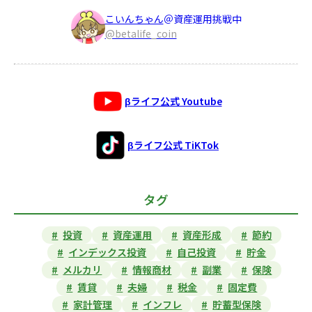
こいんちゃん
＠資産運用挑戦中
@betalife_coin
βライフ公式 Youtube
βライフ公式 TiKTok
タグ
投資
資産運用
資産形成
節約
インデックス投資
自己投資
貯金
メルカリ
情報商材
副業
保険
賃貸
夫婦
税金
固定費
家計管理
インフレ
貯蓄型保険