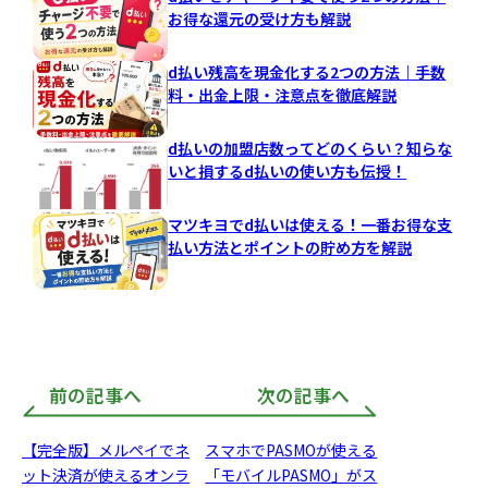
お得な還元の受け方も解説
d払い残高を現金化する2つの方法｜手数
料・出金上限・注意点を徹底解説
d払いの加盟店数ってどのくらい？知らな
いと損するd払いの使い方も伝授！
マツキヨでd払いは使える！一番お得な支
払い方法とポイントの貯め方を解説
前の記事へ
次の記事へ
【完全版】メルペイでネ
スマホでPASMOが使える
ット決済が使えるオンラ
「モバイルPASMO」がス