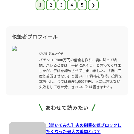
1
2
3
4
5
❯
執筆者プロフィール
ツツミ ジュンイチ
パチンコで800万円の借金を作り、妻に黙って結
婚。バレると妻は「一緒に返そう」と言ってくれま
したが、子供を諦めさせてしまいました。「妻に二
度と苦労させない」と誓い、FP資格を取得。投資を
本格化し、今では資産1,000万円。人には言えない
失敗をしてきた分、きれいごとは書きません。
あわせて読みたい
【聞いてみた】夫の副業を嫁ブロックし
たくなった最大の瞬間とは？