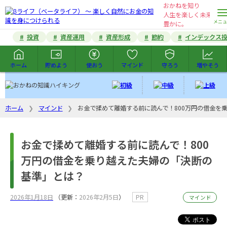
おかねを知り
人生を楽しく未来を
豊かに。
投資
資産運用
資産形成
節約
インデックス
ホーム
貯めよう
使おう
マインド
守ろう
増やそう
ホーム
マインド
お金で揉めて離婚する前に読んで！800万円の借金を
お金で揉めて離婚する前に読んで！800
万円の借金を乗り越えた夫婦の「決断の
基準」とは？
2026年1月18日
（更新：
2026年2月5日
）
PR
マインド