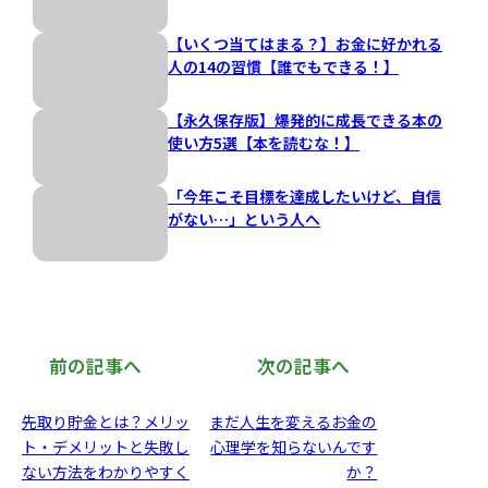
【いくつ当てはまる？】お金に好かれる
人の14の習慣【誰でもできる！】
【永久保存版】爆発的に成長できる本の
使い方5選【本を読むな！】
「今年こそ目標を達成したいけど、自信
がない…」という人へ
前の記事へ
次の記事へ
先取り貯金とは？メリッ
まだ人生を変えるお金の
ト・デメリットと失敗し
心理学を知らないんです
ない方法をわかりやすく
か？