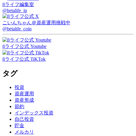
βライフ編集室
@betalife_jp
こいんちゃん
＠資産運用挑戦中
@betalife_coin
βライフ公式 Youtube
βライフ公式 TiKTok
タグ
投資
資産運用
資産形成
節約
インデックス投資
自己投資
貯金
メルカリ