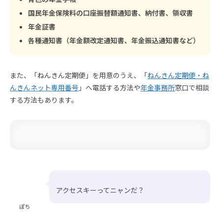
国民年金保険料の口座振替額通知書、納付書、領収書
年金証書
各種通知書（年金額改定通知書、年金振込通知書など）
また、「ねんきん定期便」を用意のうえ、「
ねんきん定期便・ね
んきんネット専用番号
」へ電話する方法や
年金事務所
窓口で相談
する方法もあります。
アクセスキーってニャンだ？
ぽち