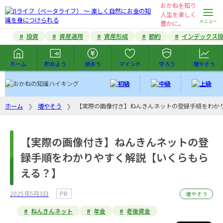
おかねを知り
人生を楽しく未来を
豊かに。
投資
資産運用
資産形成
節約
インデックス
ホーム
貯めよう
使おう
マインド
守ろう
増やそう
ホーム
増やそう
【実際の画像付き】ねんきんネットの登録手順をわか
【実際の画像付き】ねんきんネットの登
録手順をわかりやすく解説【いくらもら
える？】
2025年5月3日
PR
増やそう
ねんきんネット
年金
老後資金