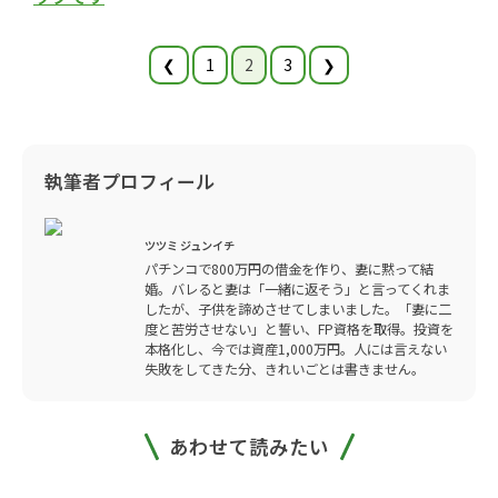
❮
1
2
3
❯
執筆者プロフィール
ツツミ ジュンイチ
パチンコで800万円の借金を作り、妻に黙って結
婚。バレると妻は「一緒に返そう」と言ってくれま
したが、子供を諦めさせてしまいました。「妻に二
度と苦労させない」と誓い、FP資格を取得。投資を
本格化し、今では資産1,000万円。人には言えない
失敗をしてきた分、きれいごとは書きません。
あわせて読みたい