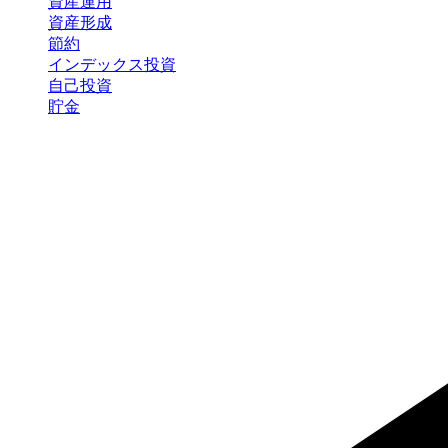
資産運用
資産形成
節約
インデックス投資
自己投資
貯金