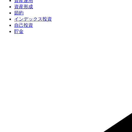
資産運用
資産形成
節約
インデックス投資
自己投資
貯金