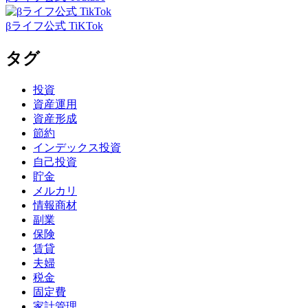
βライフ公式 TiKTok
タグ
投資
資産運用
資産形成
節約
インデックス投資
自己投資
貯金
メルカリ
情報商材
副業
保険
賃貸
夫婦
税金
固定費
家計管理