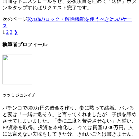
画面を下にスクロールさせ、必須項目を埋めて「送信」ボタ
ンをタップすればリクエスト完了です。
次のページ
Kyashのロック・解除機能を使うべき2つのケー
ス
1
2
3
❯
執筆者プロフィール
ツツミ ジュンイチ
パチンコで800万円の借金を作り、妻に黙って結婚。バレる
と妻は「一緒に返そう」と言ってくれましたが、子供を諦め
させてしまいました。「妻に二度と苦労させない」と誓い、
FP資格を取得。投資を本格化し、今では資産1,000万円。人
には言えない失敗をしてきた分、きれいごとは書きません。