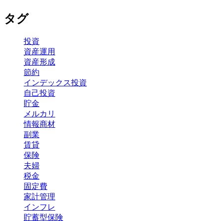
タグ
投資
資産運用
資産形成
節約
インデックス投資
自己投資
貯金
メルカリ
情報商材
副業
賃貸
保険
夫婦
税金
固定費
家計管理
インフレ
貯蓄型保険