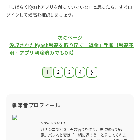
「しばらくKyashアプリを触っていないな」と思ったら、すぐロ
グインして残高を確認しましょう。
次のページ
没収されたKyash残高を取り戻す「返金」手順【残高不
明・アプリ削除済みでもOK】
1
2
3
4
❯
執筆者プロフィール
ツツミ ジュンイチ
パチンコで800万円の借金を作り、妻に黙って結
婚。バレると妻は「一緒に返そう」と言ってくれま