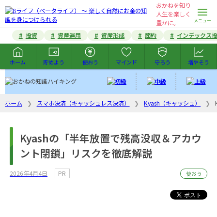
おかねを知り
人生を楽しく未来を
豊かに。
投資
資産運用
資産形成
節約
インデックス
ホーム
貯めよう
使おう
マインド
守ろう
増やそう
ホーム
スマホ決済（キャッシュレス決済）
Kyash（キャッシュ）
Kyashの「半年放置で残高没収＆アカウ
ント閉鎖」リスクを徹底解説
2026年4月4日
PR
使おう