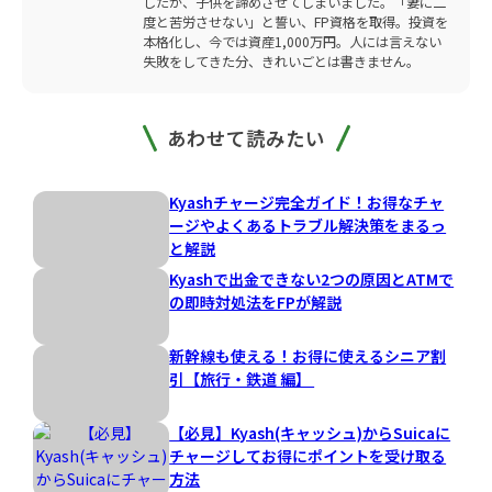
したが、子供を諦めさせてしまいました。「妻に二
度と苦労させない」と誓い、FP資格を取得。投資を
本格化し、今では資産1,000万円。人には言えない
失敗をしてきた分、きれいごとは書きません。
あわせて読みたい
Kyashチャージ完全ガイド！お得なチャ
ージやよくあるトラブル解決策をまるっ
と解説
Kyashで出金できない2つの原因とATMで
の即時対処法をFPが解説
新幹線も使える！お得に使えるシニア割
引【旅行・鉄道 編】
【必見】Kyash(キャッシュ)からSuicaに
チャージしてお得にポイントを受け取る
方法