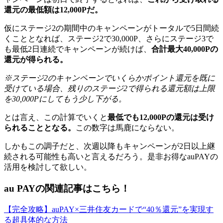
還元の最低額は12,000Pだ。
仮にステージ2の期間中のキャンペーンがトータルで5日間続
くこととなれば、ステージ2で30,000P、さらにステージ3で
も最低2日連続でキャンペーンが続けば、
合計最大40,000Pの
還元が得られる。
※ステージ2のキャンペーンでいくらかポイント還元を既に
受けている場合、残りのステージ2で得られる還元額は上限
を30,000Pにしてもう少し下がる。
とは言え、この計算でいくと
最低でも12,000Pの還元は受け
られることとなる。
この数字は馬鹿にならない。
しかもこの調子だと、次週以降もキャンペーンが2日以上継
続される可能性も高いと言えるだろう。是非お得なauPAYの
活用を検討して欲しい。
au PAYの関連記事はこちら！
【完全攻略】auPAY×三井住友カードで“40％還元”を実現す
る超具体的な方法