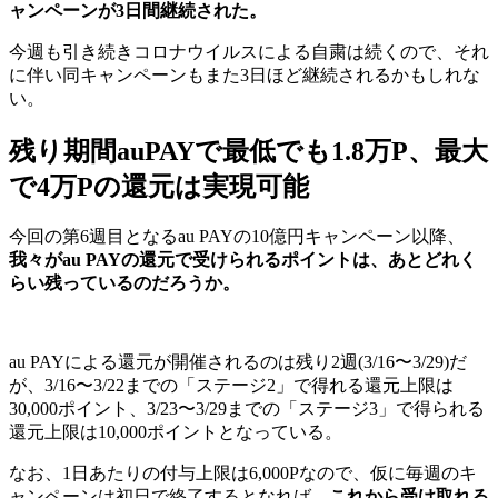
ャンペーンが3日間継続された。
今週も引き続きコロナウイルスによる自粛は続くので、それ
に伴い同キャンペーンもまた3日ほど継続されるかもしれな
い。
残り期間auPAYで最低でも1.8万P、最大
で4万Pの還元は実現可能
今回の第6週目となるau PAYの10億円キャンペーン以降、
我々がau PAYの還元で受けられるポイントは、あとどれく
らい残っているのだろうか。
au PAYによる還元が開催されるのは残り2週(3/16〜3/29)だ
が、3/16〜3/22までの「ステージ2」で得れる還元上限は
30,000ポイント、3/23〜3/29までの「ステージ3」で得られる
還元上限は10,000ポイントとなっている。
なお、1日あたりの付与上限は6,000Pなので、仮に毎週のキ
ャンペーンは初日で終了するとなれば、
これから受け取れる