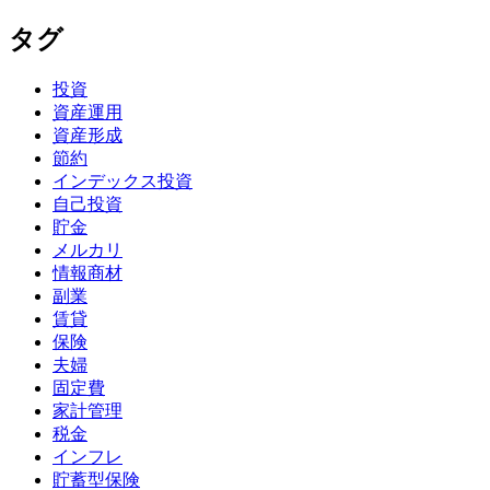
タグ
投資
資産運用
資産形成
節約
インデックス投資
自己投資
貯金
メルカリ
情報商材
副業
賃貸
保険
夫婦
固定費
家計管理
税金
インフレ
貯蓄型保険