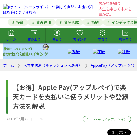
おかねを知り
人生を楽しく未来を
豊かに。
投資
資産運用
資産形成
節約
インデックス
ホーム
貯めよう
使おう
マインド
守ろう
増やそう
ホーム
スマホ決済（キャッシュレス決済）
ApplePay（アップルペイ）
【お得】Apple Pay(アップルペイ)で楽
天カードを支払いに使うメリットや登録
方法を解説
2019年4月23日
PR
ApplePay（アップルペイ）