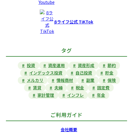
βライフ公式 TiKTok
タグ
投資
資産運用
資産形成
節約
インデックス投資
自己投資
貯金
メルカリ
情報商材
副業
保険
賃貸
夫婦
税金
固定費
家計管理
インフレ
年金
ご利用ガイド
会社概要