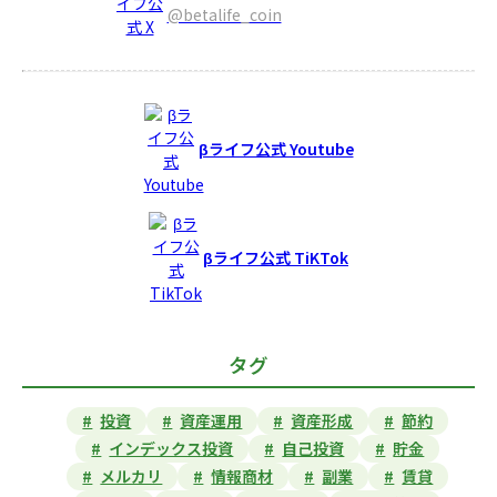
@betalife_coin
βライフ公式 Youtube
βライフ公式 TiKTok
タグ
投資
資産運用
資産形成
節約
インデックス投資
自己投資
貯金
メルカリ
情報商材
副業
賃貸