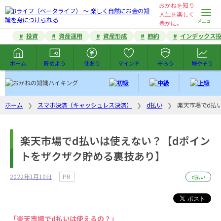
おかねを知り
人生を楽しく未来を
豊かに。
投資
資産運用
資産形成
節約
インデックス
ホーム
貯めよう
使おう
マインド
守ろう
増やそう
ホーム
スマホ決済（キャッシュレス決済）
d払い
楽天市場でd払
楽天市場でd払いは使えない？【dポイン
トをザクザク貯める裏技あり】
2022年1月10日
PR
d払い
「楽天市場でd払いは使えるの？」