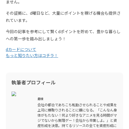
ません。
その証拠に、d曜日など、大量にポイントを稼げる機会も提供さ
れています。
今回の記事を参考にして賢くdポイントを貯めて、豊かな暮らし
への第一歩を踏み出しましょう！
dカードについて
もっと知りたい方はコチラ！
執筆者プロフィール
是枝
会社の都合であちこち転勤させられることや成果を
上司に横取りされることに嫌になる。「こんなん身
体がもたない！何より好きなアニメを見る時間がマ
ジでないから無理ゲー！会社から卒業しよ。」と資
産形成を決意。持てるリソースの全てを資産形成に