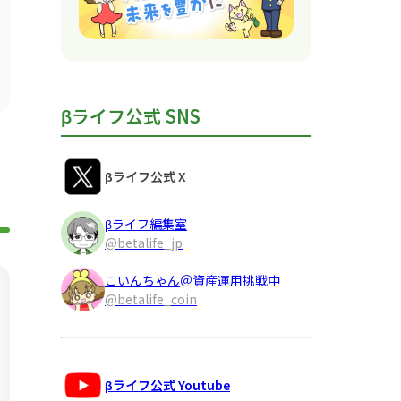
βライフ公式 SNS
βライフ公式 X
βライフ編集室
@betalife_jp
こいんちゃん
＠資産運用挑戦中
@betalife_coin
βライフ公式 Youtube