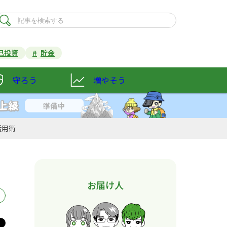
己投資
貯金
守ろう
増やそう
活用術
お届け人