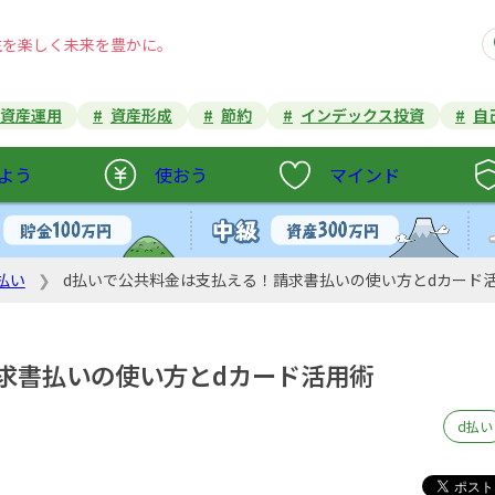
生を楽しく未来を豊かに。
資産運用
資産形成
節約
インデックス投資
自
よう
使おう
マインド
払い
d払いで公共料金は支払える！請求書払いの使い方とdカード
求書払いの使い方とdカード活用術
d払い