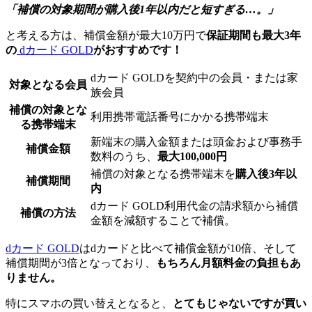
「補償の対象期間が購入後1年以内だと短すぎる…。」
と考える方は、補償金額が最大10万円で
保証期間も最大3年
の
dカード GOLD
がおすすめです！
dカード GOLDを契約中の会員・または家
対象となる会員
族会員
補償の対象とな
利用携帯電話番号にかかる携帯端末
る携帯端末
新端末の購入金額または頭金および事務手
補償金額
数料のうち、
最大100,000円
補償の対象となる携帯端末を
購入後3年以
補償期間
内
dカード GOLD利用代金の請求額から補償
補償の方法
金額を減額することで補償。
dカード GOLD
はdカードと比べて補償金額が10倍、そして
補償期間が3倍となっており、
もちろん月額料金の負担もあ
りません。
特にスマホの買い替えとなると、
とてもじゃないですが買い