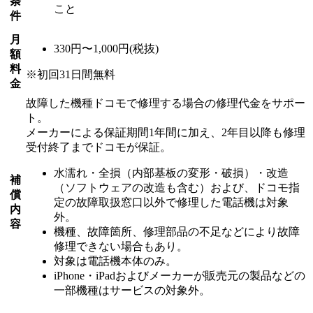
条
こと
件
月
330円〜1,000円(税抜)
額
料
※初回31日間無料
金
故障した機種ドコモで修理する場合の修理代金をサポー
ト。
メーカーによる保証期間1年間に加え、2年目以降も修理
受付終了までドコモが保証。
水濡れ・全損（内部基板の変形・破損）・改造
補
（ソフトウェアの改造も含む）および、ドコモ指
償
定の故障取扱窓口以外で修理した電話機は対象
内
外。
容
機種、故障箇所、修理部品の不足などにより故障
修理できない場合もあり。
対象は電話機本体のみ。
iPhone・iPadおよびメーカーが販売元の製品などの
一部機種はサービスの対象外。