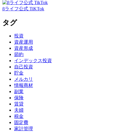
βライフ公式 TiKTok
タグ
投資
資産運用
資産形成
節約
インデックス投資
自己投資
貯金
メルカリ
情報商材
副業
保険
賃貸
夫婦
税金
固定費
家計管理