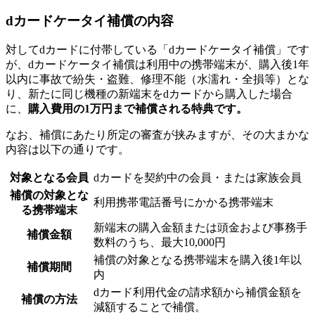
dカードケータイ補償の内容
対してdカードに付帯している「dカードケータイ補償」です
が、dカードケータイ補償は利用中の携帯端末が、購入後1年
以内に事故で紛失・盗難、修理不能（水濡れ・全損等）とな
り、新たに同じ機種の新端末をdカードから購入した場合
に、
購入費用の1万円まで補償される特典です。
なお、補償にあたり所定の審査が挟みますが、その大まかな
内容は以下の通りです。
対象となる会員
dカードを契約中の会員・または家族会員
補償の対象とな
利用携帯電話番号にかかる携帯端末
る携帯端末
新端末の購入金額または頭金および事務手
補償金額
数料のうち、最大10,000円
補償の対象となる携帯端末を購入後1年以
補償期間
内
dカード利用代金の請求額から補償金額を
補償の方法
減額することで補償。