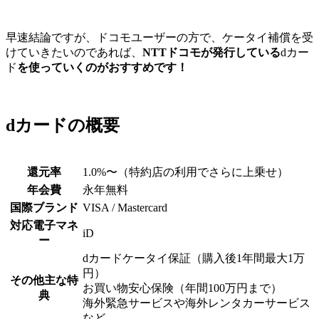
早速結論ですが、ドコモユーザーの方で、ケータイ補償を受
けていきたいのであれば、
NTTドコモが発行している
dカー
ド
を使っていくのがおすすめです！
dカードの概要
還元率
1.0%〜（特約店の利用でさらに上乗せ）
年会費
永年無料
国際ブランド
VISA / Mastercard
対応電子マネ
iD
ー
dカードケータイ保証（購入後1年間最大1万
円）
その他主な特
お買い物安心保険（年間100万円まで）
典
海外緊急サービスや海外レンタカーサービス
など