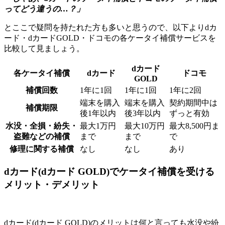
ってどう違うの…？」
とここで疑問を持たれた方も多いと思うので、以下よりdカ
ード・dカードGOLD・ドコモの各ケータイ補償サービスを
比較して見ましょう。
dカード
各ケータイ補償
dカード
ドコモ
GOLD
補償回数
1年に1回
1年に1回
1年に2回
端末を購入
端末を購入
契約期間中は
補償期限
後1年以内
後3年以内
ずっと有効
水没・全損・紛失・
最大1万円
最大10万円
最大8,500円ま
盗難などの補償
まで
まで
で
修理に関する補償
なし
なし
あり
dカード(dカード GOLD)でケータイ補償を受ける
メリット・デメリット
dカード(dカード GOLD)のメリットは何と言っても水没や紛