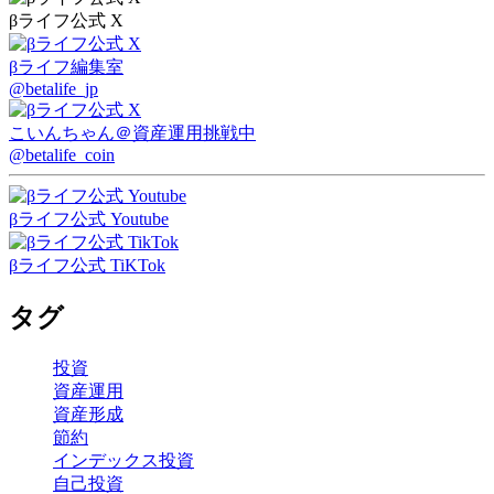
βライフ公式 X
βライフ編集室
@betalife_jp
こいんちゃん
＠資産運用挑戦中
@betalife_coin
βライフ公式 Youtube
βライフ公式 TiKTok
タグ
投資
資産運用
資産形成
節約
インデックス投資
自己投資