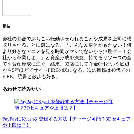
是枝
会社の都合であちこち転勤させられることや成果を上司に横
取りされることに嫌になる。「こんなん身体がもたない！何
より好きなアニメを見る時間がマジでないから無理ゲー！会
社から卒業しよ。」と資産形成を決意。持てるリソースの全
てを資産形成に注ぐ。結果、32歳にして貯金0円という底辺
から5年ほどでサイドFIREの民になる。次の目標は40代での
FIRE。読書と散歩も好き。
あわせて読みたい
PayPayにKyashを登録する方法【チャージ可能？3Dセキュア
や上限は？】