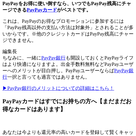
PayPayをお得に使い倒すなら、いつでもPayPay残高にチャ
ージできる
PayPayカード
がベストです。
これは、PayPayのお得なプロモーションに参加するには
「PayPay残高以外の支払い方法は対象外」とされることが多
いからです。※他のクレジットカードはPayPay残高にチャー
ジできません。
編集長
ちなみに、一緒に
PayPay銀行
も開設しておくとPayPayライフ
はより快適になりますよ。出金手数料無料などPayPayユーザ
ーへのメリットが目白押し。PayPayユーザーならば
PayPay銀
行
一択と言っても過言ではありません。
▶PayPay銀行のメリットについての詳細はこちら！
PayPayカードはすでにお持ちの方へ【まだまだお
得なカードはあります】
あなたは今よりも還元率の高いカードを登録して賢くキャッ