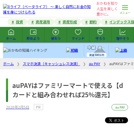
おかねを知り
人生を楽しく未来を
豊かに。
投資
資産運用
資産形成
節約
インデックス
ホーム
貯めよう
使おう
マインド
守ろう
増やそう
ホーム
スマホ決済（キャッシュレス決済）
au PAY
auPAYはフ
auPAYはファミリーマートで使える【d
カードと組み合わせれば25%還元】
2020年2月5日
PR
au PAY