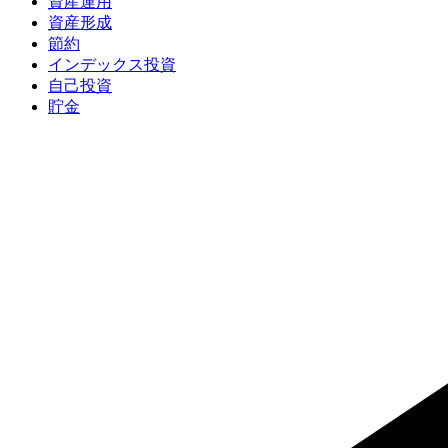
資産運用
資産形成
節約
インデックス投資
自己投資
貯金