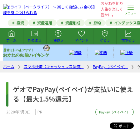
おかねを知り
人生を楽しく未来を
豊かに。
投資
資産運用
資産形成
節約
インデックス
ホーム
貯めよう
使おう
マインド
守ろう
増やそう
ホーム
スマホ決済（キャッシュレス決済）
PayPay（ペイペイ）
ゲオでPayPay(ペイペイ)が支払いに使え
る【最大1.5%還元】
2020年7月3日
PR
PayPay（ペイペイ）