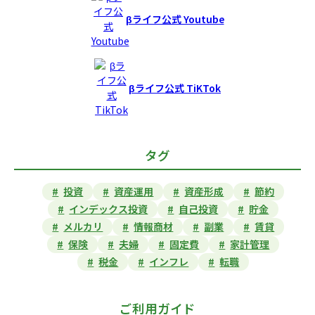
βライフ公式 Youtube
βライフ公式 TiKTok
タグ
投資
資産運用
資産形成
節約
インデックス投資
自己投資
貯金
メルカリ
情報商材
副業
賃貸
保険
夫婦
固定費
家計管理
税金
インフレ
転職
ご利用ガイド