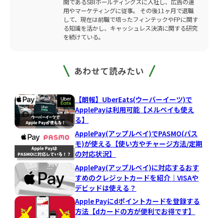
関であるSBIホールディングスに入社し、広告の運
用やマーケティングに従事。 その後11ヶ月で退職
して、現在は前職で培ったフィンテックやFPに関す
る知識を活かし、キャッシュレス決済に関する研究
を続けている。
あわせて読みたい
【朗報】UberEats(ウーバーイーツ)で
ApplePayは利用可能【メルペイも使え
る】
ApplePay(アップルペイ)でPASMO(パス
モ)が使える【使い方やチャージ方法/定期
の対応状況】
ApplePay(アップルペイ)に対応するおす
すめのクレジットカードを紹介｜VISAや
デビッドは使える？
Apple Payにdポイントカードを登録する
方法【dカードの方が便利でお得です】