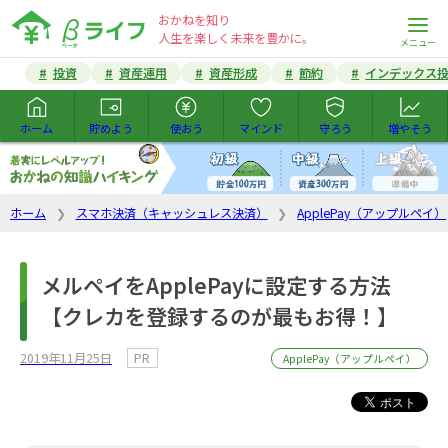
おかねを知り
人生を楽しく未来を豊かに。
投資
資産運用
資産形成
節約
インデックス
ホーム
貯めよう
使おう
マインド
守ろう
増やそう
ホーム
スマホ決済（キャッシュレス決済）
ApplePay（アップルペイ）
メルペイをApplePayに設定する方法
【クレカを登録するのが最もお得！】
2019年11月25日
PR
ApplePay（アップルペイ）